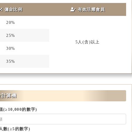
傭金比例
有效活耀會員
20%
25%
5人(含)以上
30%
35%
金計算機
(≥10,000的數字)
數(≥5的數字)