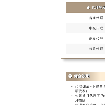
代理等
普通代理
中級代理
高級代理
特級代理
傭金說明
代理佣金=下線會
耀玩家)
如果當月代理下的
月扣除