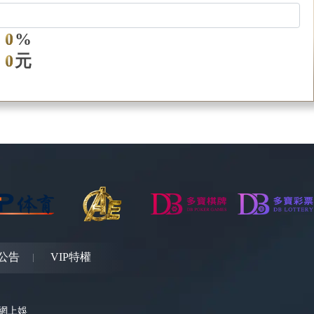
0
%
:
0
元
:
公告
VIP特權
網上娛