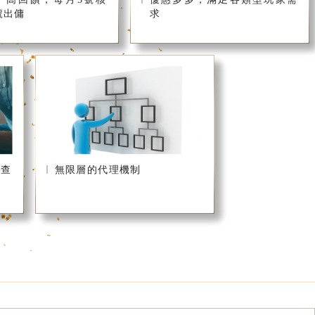
號出傭
求
可查
無限層的代理機制