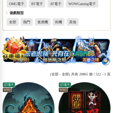
OMG電子
BT電子
AT電子
WOWGaming電子
遊戲類型
全部
熱門
老虎機
街機
其他
(全部 - 全部) 共有 20865 個 / 522 - 1 頁
QT電子
QT電子
WSO
WSO