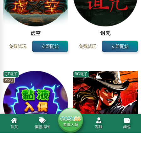
虚空
诅咒
免費試玩
立即開始
免費試玩
立即開始
QT電子
RG電子
WSO
遊戲大廳
首頁
優惠福利
客服
錢包