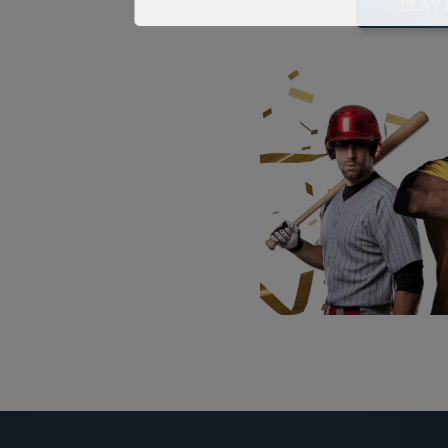
PLAY
置頂
【CASH88
置頂
《防詐騙公告》
通道
【提款通道公
系統
【遊戲館別固
系統
【白卡會員存款
通道
【存款通道當
系統
【熊貓體育世
系統
【SPLUS電
系統
【DreamGa
系統
【FB體育臨時
系統
【持有帳號管