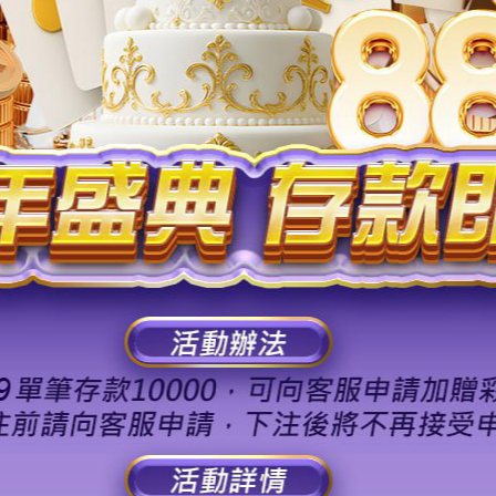
告】
定維護時間】
/提款金額上限公告】
前狀態公告】
體育
遊戲
棋牌
遊
界盃限頻機制通知】
子】遊戲維護與調整中
ming真人館別重要通知】
維護通知】
理規章公告】
塊鏈維護通知】
道臨時維護通知】