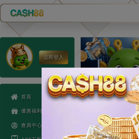
立即登入
置頂
【SUPER體
首頁
置頂
2026/7/9起
優惠福利
置頂
【CASH88
會員中心
置頂
《防詐騙公告》