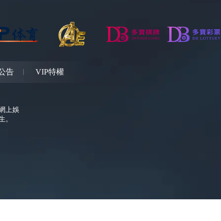
公告
VIP特權
網上娛
生。