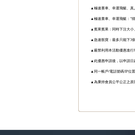
▲極速賽車、幸運飛艇、真
▲極速賽車、幸運飛艇：“猜
▲賓果賓果：同時下注大小
▲急速骰寶：最多只能下3
▲嚴禁利用本活動優惠進行
▲此優惠申請後，以申請日
▲同一帳戶/電話號碼/IP
▲為秉持會員公平公正之原