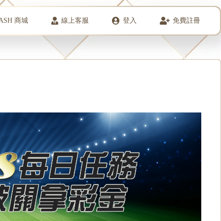
ASH 商城
線上客服
登入
免費註冊