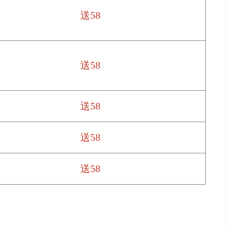
送58
送58
送58
送58
送58