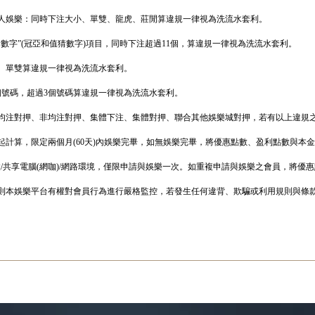
人娛樂：同時下注大小、單雙、龍虎、莊閒算違規一律視為洗流水套利。
數字”(冠亞和值猜數字)項目，同時下注超過11個，算違規一律視為洗流水套利。
、單雙算違規一律視為洗流水套利。
個號碼，超過3個號碼算違規一律視為洗流水套利。
均注對押、非均注對押、集體下注、集體對押、聯合其他娛樂城對押，若有以上違規之行
起計算，限定兩個月(60天)內娛樂完畢，如無娛樂完畢，將優惠點數、盈利點數與本
位置/共享電腦(網咖)/網路環境，僅限申請與娛樂一次。如重複申請與娛樂之會員，將
則本娛樂平台有權對會員行為進行嚴格監控，若發生任何違背、欺騙或利用規則與條