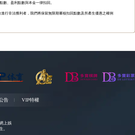
優惠點數、盈利點數與本金一律扣回。
款進行非法獲利者，我們將保留無限期審核扣回點數及所產生優惠之權例
公告
VIP特權
網上娛
生。