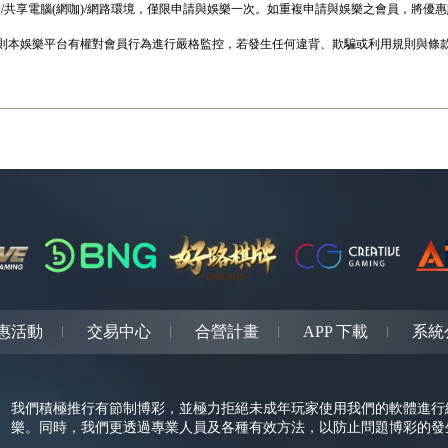
位置/共享電腦(網咖)/網路環境，僅限申請與娛樂一次。如重複申請與娛樂之會員，將
則本娛樂平台有權對會員行為進行嚴格監控，若發生任何違背、欺騙或利用規則與條
惠活動
交易中心
合營計畫
APP 下載
系統
我們積極推行有節制博彩，並極力拒絕未成年玩家使用我們的軟體進行
樂。同時，我們更透過專業人員及各種有效方法，以防止問題博彩的發