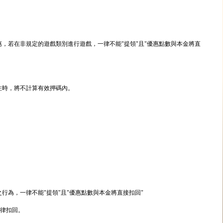
。
，若在非規定的遊戲類別進行遊戲，一律不能"提領"且"優惠點數與本金將直
注時，將不計算有效押碼內。
為，一律不能"提領"且"優惠點數與本金將直接扣回"
一律扣回。