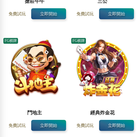
搶莊牛牛
三公
免費試玩
立即開始
免費試玩
立即開始
FG棋牌
FG棋牌
鬥地主
經典炸金花
免費試玩
立即開始
免費試玩
立即開始