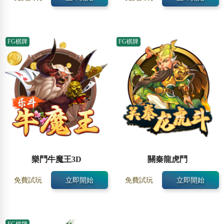
FG棋牌
FG棋牌
樂鬥牛魔王3D
關秦龍虎鬥
免費試玩
立即開始
免費試玩
立即開始