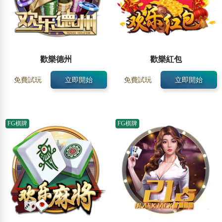
歡樂德州
歡樂紅包
免費試玩
立即開始
免費試玩
立即開始
FG棋牌
FG棋牌