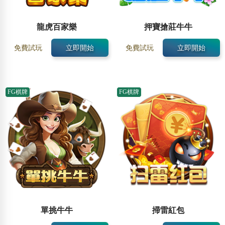
龍虎百家樂
押寶搶莊牛牛
免費試玩
立即開始
免費試玩
立即開始
FG棋牌
FG棋牌
單挑牛牛
掃雷紅包