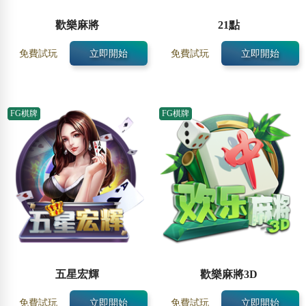
歡樂麻將
21點
免費試玩
立即開始
免費試玩
立即開始
FG棋牌
FG棋牌
五星宏輝
歡樂麻將3D
免費試玩
立即開始
免費試玩
立即開始