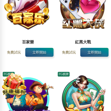
百家樂
紅黑大戰
免費試玩
立即開始
免費試玩
立即開始
FG棋牌
FG棋牌