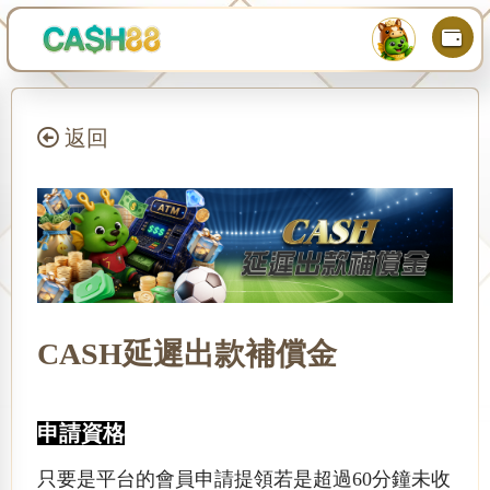
返回
CASH延遲出款補償金
申請資格
只要是平台的會員申請提領若是超過60分鐘未收