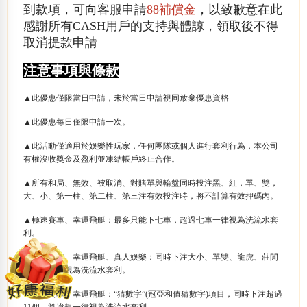
到款項，可向客服申請
88補償金
，以致歉意在此
感謝所有CASH用戶的支持與體諒，領取後不得
取消提款申請
注意事項與條款
▲此優惠僅限當日申請，未於當日申請視同放棄優惠資格
▲此優惠每日僅限申請一次。
▲此活動僅適用於娛樂性玩家，任何團隊或個人進行套利行為，本公司
有權沒收獎金及盈利並凍結帳戶終止合作。
▲所有和局、無效、被取消、對賭單與輪盤同時投注黑、紅，單、雙，
大、小、第一柱、第二柱、第三注有效投注時，將不計算有效押碼內。
▲極速賽車、幸運飛艇：最多只能下七車，超過七車一律視為洗流水套
利。
▲極速賽車、幸運飛艇、真人娛樂：同時下注大小、單雙、龍虎、莊閒
算違規一律視為洗流水套利。
▲極速賽車、幸運飛艇：“猜數字”(冠亞和值猜數字)項目，同時下注超過
11個，算違規一律視為洗流水套利。