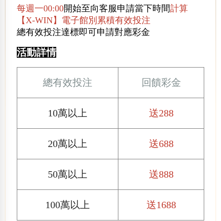
每週一00:00
開始至向客服申請當下時間
計算
【X-WIN】電子館別累積有效投注
總有效投注達標即可申請對應彩金
活動詳情
總有效投注
回饋彩金
10萬以上
送288
20萬以上
送688
50萬以上
送888
100萬以上
送1688